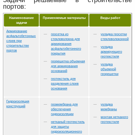
портов:
Наименование
Применяемые материалы
Виды работ
задачи
Армирование
геосетка из
укладка геосетки
асфальтобетонных
стекловолокна для
стекловолоконной
слоев при
армирования
строительстве
укладка
асфальтобетонного
портов
армирующего
покрытия
геотекстиля
георешетка объемная
укладка
для армирования
объемной
оснований
георешетки
геотекстиль для
разделения слоев
основания
Гидроизоляция
геомембрана для
укладка
конструкций
обеспечения
мембраны
гидроизоляции
монтаж нетканого
нетканый геотекстиль
геотекстиля
для защиты
гидроизоляционного