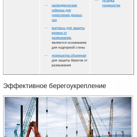
укладка
цилиндрические
георешетки
габионы для
укрепления донных
зон
матрасы для защиты
кромки от
размывания
,
являются основанием
для подпорной стены
георешетка объемная
для защиты берегов от
размывания
Эффективное берегоукрепление