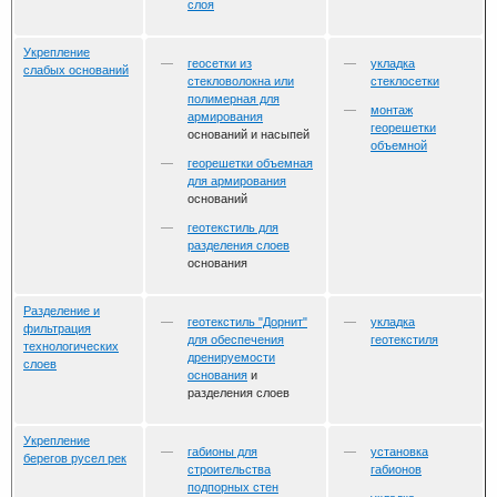
слоя
Укрепление
геосетки из
укладка
слабых оснований
стекловолокна или
стеклосетки
полимерная для
монтаж
армирования
георешетки
оснований и насыпей
объемной
георешетки объемная
для армирования
оснований
геотекстиль для
разделения слоев
основания
Разделение и
геотекстиль "Дорнит"
укладка
фильтрация
для обеспечения
геотекстиля
технологических
дренируемости
слоев
основания
и
разделения слоев
Укрепление
габионы для
установка
берегов русел рек
строительства
габионов
подпорных стен