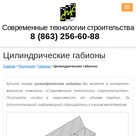
Современные технологии строительства
8 (863) 256-60-88
Цилиндрические габионы
Главная
/
Продукция
/
Габионы
/
Цилиндрические габионы
Купить товар
цилиндрические габионы
Вы можете в интернет-
магазине компании «Современные технологии строительства».
Получайте скидки в зависимости от объема партии. За
дополнительной информацией обращайтесь к нашим менеджерам.