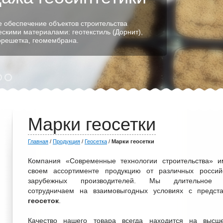
 обеспечение объектов строительства
ескими материалами: геотекстиль (Дорнит),
еорешетка, геомембрана.
Марки геосетки
Главная
/
Продукция
/
Геосетка
/
Марки геосетки
Компания «Современные технологии строительства» и
своем ассортименте продукцию от различных россий
зарубежных производителей. Мы длительное 
сотрудничаем на взаимовыгодных условиях с предст
геосеток
.
Качество нашего товара всегда находится на высш