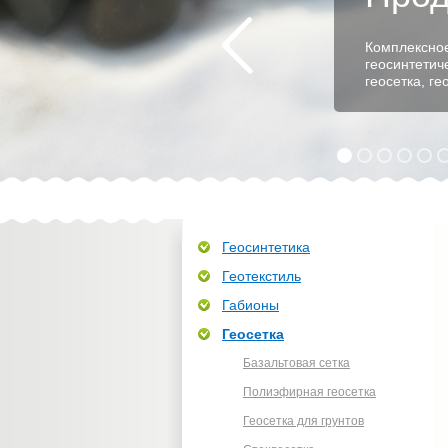
Комплексное
геосинтетич
геосетка, г
Геосинтетика
Геотекстиль
Габионы
Геосетка
Базальтовая сетка
Полиэфирная геосетка
Геосетка для грунтов