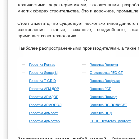
техническими характеристиками, заложенными разрабо
многих сферах строительства. Это и дорожное, промышлен
Стоит отметить, что существует несколько типов данного
изготовления: тканые, вязанные, соединённые, экс
применяет свою технологию.
Наиболее распространенными производителями, а также 
Геосетка Fortrac
Геосетка Геогрунт
Геосетка Secugrid
Стеклосетка ГЕО СТ
Геосетка T-GRID
Геосетка Геофлакс
Геосетка АГМ ДОР
Геосетка ГСП
Геосетка АРМДОР
Геосетка Полиэф
Геосетка АРМОПОЛ
Геосетка ПС ПОЛИСЕТ
Геосетка Армосет
Геосетка ПСД
Геосетка Армостаб
ССНП Нефтегаз Грунтсет