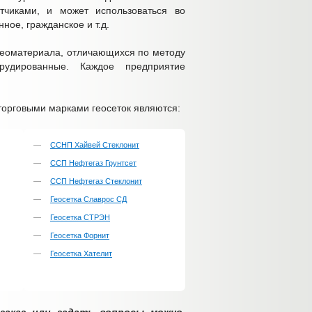
тчиками, и может использоваться во
ное, гражданское и т.д.
 геоматериала, отличающихся по методу
трудированные. Каждое предприятие
торговыми марками геосеток являются:
ССНП Хайвей Стеклонит
ССП Нефтегаз Грунтсет
ССП Нефтегаз Стеклонит
Геосетка Славрос СД
Геосетка СТРЭН
Геосетка Форнит
Геосетка Хателит