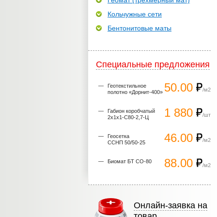
Геомат (трехмерный мат)
Кольчужные сети
Бентонитовые маты
Специальные предложения
50.00
Геотекстильное
/м2
полотно «Дорнит-400»
1 880
Габион коробчатый
/шт
2х1х1-С80-2,7-Ц
46.00
Геосетка
/м2
ССНП 50/50-25
88.00
Биомат БТ СО-80
/м2
Онлайн-заявка на
товар