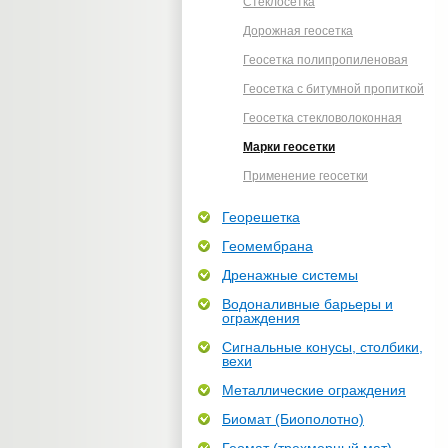
Стеклосетка
Дорожная геосетка
Геосетка полипропиленовая
Геосетка с битумной пропиткой
Геосетка стекловолоконная
Марки геосетки
Применение геосетки
Георешетка
Геомембрана
Дренажные системы
Водоналивные барьеры и
ограждения
Сигнальные конусы, столбики,
вехи
Металлические ограждения
Биомат (Биополотно)