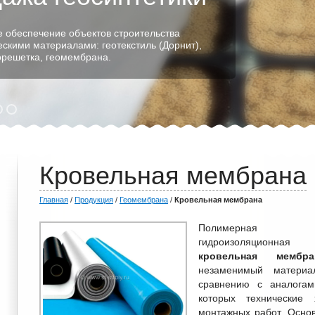
 обеспечение объектов строительства
ескими материалами: геотекстиль (Дорнит),
еорешетка, геомембрана.
Кровельная мембрана
Главная
/
Продукция
/
Геомембрана
/
Кровельная мембрана
Полимерная
гидроизоляционная
кровельная мембра
незаменимый материа
сравнению с аналогам
которых технические 
монтажных работ. Осно