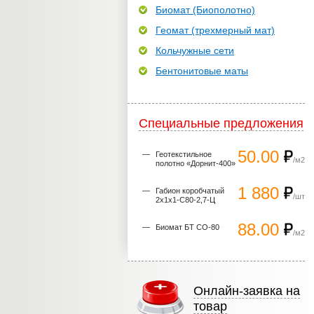
Биомат (Биополотно)
Геомат (трехмерный мат)
Кольчужные сети
Бентонитовые маты
Специальные предложения
50.00
Геотекстильное
/м2
полотно «Дорнит-400»
1 880
Габион коробчатый
/шт
2х1х1-С80-2,7-Ц
88.00
Биомат БТ СО-80
/м2
Онлайн-заявка на
товар