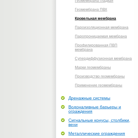
Геомембрана гладкая
Геомембрана ПВХ
Кровельная мембрана
Пароизоляционная мембрана
Паропроницаемая мембрана
Профилированная ПВП
мембрана
Супердиффузионная мембрана
Марки геомембраны
Производство геомембраны
Применение геомембраны
Дренажные системы
Водоналивные барьеры и
ограждения
Сигнальные конусы, столбики,
вехи
Металлические ограждения