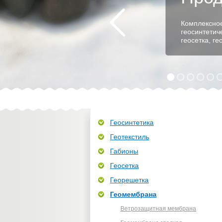
Комплексное
геосинтетич
геосетка, г
Геосинтетика
Геотекстиль
Габионы
Геосетка
Георешетка
Геомембрана
Ветрозащитная мембрана